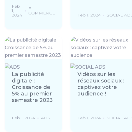
Feb
E-
1,
COMMERCE
2024
Feb 1, 2024
SOCIAL AD
La publicité
Vidéos sur les
digitale :
réseaux sociaux :
Croissance de
captivez votre
5% au premier
audience !
semestre 2023
Feb 1, 2024
ADS
Feb 1, 2024
SOCIAL AD