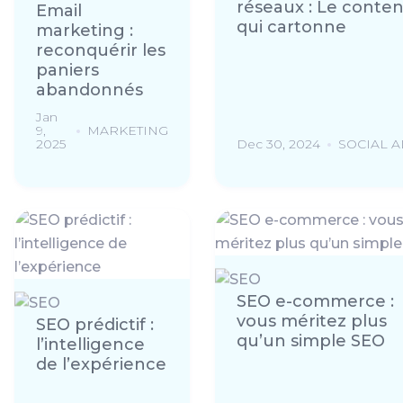
réseaux : Le conte
Email
qui cartonne
marketing :
reconquérir les
paniers
abandonnés
Jan
9,
MARKETING
2025
Dec 30, 2024
SOCIAL A
SEO e-commerce :
vous méritez plus
SEO prédictif :
qu’un simple SEO
l’intelligence
de l’expérience