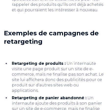
rappeler des produits qu'ils ont déjà achetés
et qui pourraient les intéresser à nouveau.
Exemples de campagnes de
retargeting
Retargeting de produits :
Un internaute
visite une page produit sur un site de e-
commerce, mais ne finalise pas son achat. Le
site lui affichera donc des publicités pour ce
produit sur d'autres sites web ou
applications.
Retargeting de panier abandonné :
Un
internaute ajoute des produits à son panier
sur un site de e-commerce, mais ne finalise