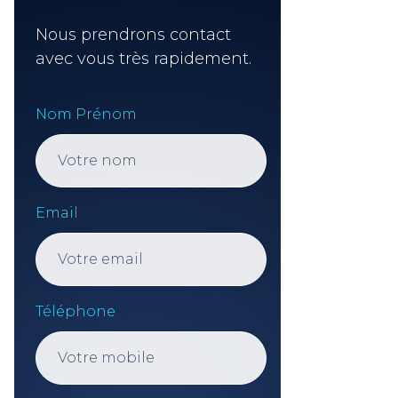
Nous prendrons contact
avec vous très rapidement.
Nom Prénom
Email
Téléphone