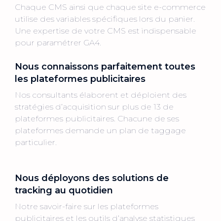
Chaque CMS ainsi que chaque site e-commerce
utilise des variables spécifiques lors du panier.
Une expertise de votre CMS est indispensable
pour paramétrer GA4.
Nous connaissons parfaitement toutes
les plateformes publicitaires
Nos consultants élaborent et déploient des
stratégies d’acquisition sur plus de 13 de
plateformes publicitaires. Chacune de ses
plateformes demande un plan de taggage
particulier.
Nous déployons des solutions de
tracking au quotidien
Notre savoir-faire sur les plateformes
publicitaires et les outils d’analyse statistiques