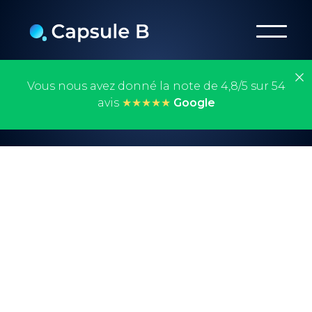
Vous nous avez donné la note de 4,8/5 sur 54
avis
★★★★★
Google
Exploitons
pleinement
Google GA4 pour