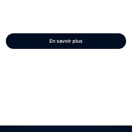
Configuration de vos campagnes Instagram Ads,
analyse et optimisation régulière des annonces
pour vous assurer les meilleures performances
possibles.
En savoir plus