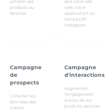
acheter vos
vers votre site
produits ou
web, votre
services.
application ou
votre profil
Instagram.
Campagne
Campagne
de
d'interactions
prospects
Augmenter
l'engagement
Collecter les
autour de vos
données des
produits, services
clients