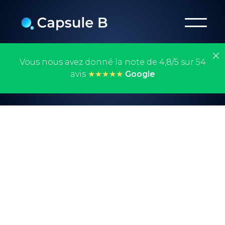
Vous nous avez donné la note de 4,8/5 sur 54
avis
★★★★★
Google
Instagram Ads :
Croissance des
ventes et de la