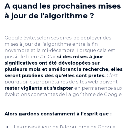
A quand les prochaines mises
à jour de l'algorithme ?
Google évite, selon ses dires, de déployer des
mises à jour de l'algorithme entre la fin
novembre et la mi-décembre. Lorsque cela est
possible bien sûr. Car
si des mises à jour
significatives ont été développées sur
plusieurs mois et améliorent la recherche, elles
seront publiées dès qu’elles sont prêtes.
C’est
pourquoi les propriétaires de sites web doivent
rester vigilants et s'adapter
en permanence aux
évolutions constantes de l'algorithme de Google.
Alors gardons constamment à l’esprit que :
Les mises à jour de l'algorithme de Google