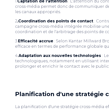
1.
Captation de l'attention
: L'attention du con
cross-média permet donc de communiquer d
les canaux appropriés.
2
.Coordination des points de contact
: Cont
campagne cross-média intégrée mobilise une 
coordination et de l'arbitrage des points de c
3.
Efficacité accrue
: Selon Kantar Millward B
efficace en termes de performance globale 
4.
Adaptation aux nouvelles technologies
: L
technologiques, notamment en utilisant in
prolonger et enrichir le contact avec le public
Planification d'une stratégie 
La planification d'une stratégie cross-média e