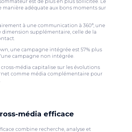
sommateur est de plus en plus sollicitée. Le
e manière adéquate aux bons moments sur
rairement à une communication à 360°, une
dimension supplémentaire, celle de la
ontact.
rown, une campagne intégrée est 57% plus
qu'une campagne non intégrée.
e cross-média capitalise sur les évolutions
ternet comme média complémentaire pour
.
cross-média efficace
fficace combine recherche, analyse et