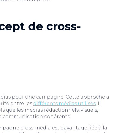
ept de cross-
 médias pour une campagne. Cette approche a
rité entre les
différents médias utilisés
. Il
els que les médias rédactionnels, visuels,
 de communication cohérente.
pagne cross-média est davantage liée à la