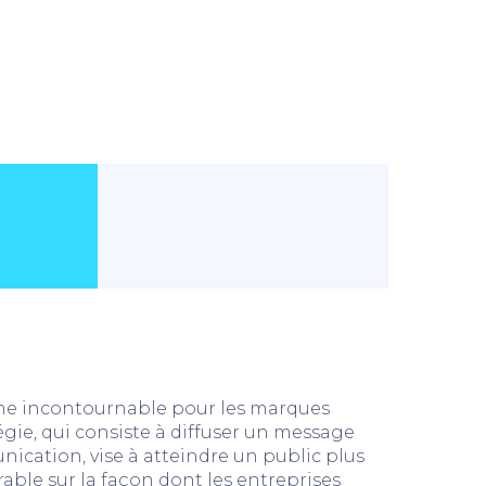
les meilleures pratiques à ad
média
e incontournable pour les marques
gie, qui consiste à diffuser un message
ication, vise à atteindre un public plus
érable sur la façon dont les entreprises