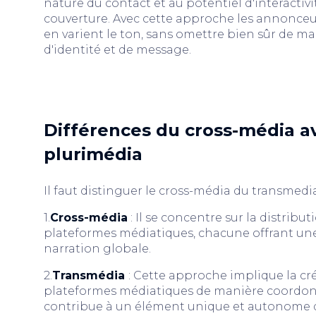
nature du contact et au potentiel d'interactiv
couverture. Avec cette approche les annonceu
en varient le ton, sans omettre bien sûr de m
d'identité et de message.
Différences du cross-média av
plurimédia
Il faut distinguer le cross-média du transmedi
1.
Cross-média
: Il se concentre sur la distribu
plateformes médiatiques, chacune offrant une
narration globale.
2.
Transmédia
: Cette approche implique la cré
plateformes médiatiques de manière coordon
contribue à un élément unique et autonome de