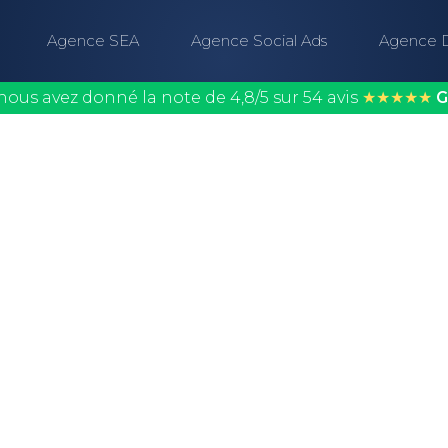
Agence SEA
Agence Social Ads
Agence 
nous avez donné la note de 4,8/5 sur 54 avis
★★★★★
G