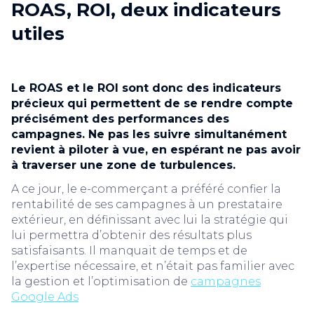
ROAS, ROI, deux indicateurs
utiles
Le ROAS et le ROI sont donc des indicateurs
précieux qui permettent de se rendre compte
précisément des performances des
campagnes. Ne pas les suivre simultanément
revient à piloter à vue, en espérant ne pas avoir
à traverser une zone de turbulences.
A ce jour, le e-commerçant a préféré confier la
rentabilité de ses campagnes à un prestataire
extérieur, en définissant avec lui la stratégie qui
lui permettra d’obtenir des résultats plus
satisfaisants. Il manquait de temps et de
l’expertise nécessaire, et n’était pas familier avec
la gestion et l’optimisation de
campagnes
Google Ads