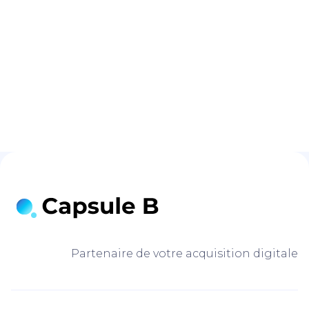
E
MARKETING
MARKETING
Partenaire de votre acquisition digitale