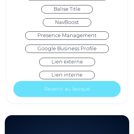
Balise Title
NavBoost
Presence Management
Google Business Profile
Lien externe
Lien interne
Revenir au lexique