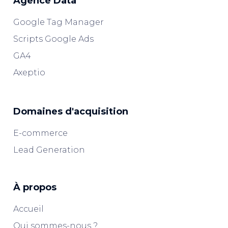
Agence Data
Google Tag Manager
Scripts Google Ads
GA4
Axeptio
Domaines d'acquisition
E-commerce
Lead Generation
À propos
Accueil
Qui sommes-nous ?