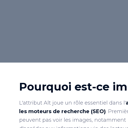
accessible à tous. Par exemple : <code>
alt="Description de l'image"&gt;</code>.
Retour au lexique
Pourquoi est-ce im
L'attribut Alt joue un rôle essentiel dans l'
les moteurs de recherche (SEO)
. Premiè
peuvent pas voir les images, notamment 