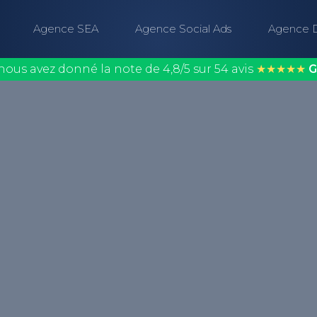
Agence SEA
Agence Social Ads
Agence 
nous avez donné la note de 4,8/5 sur 54 avis
★★★★★
G
e description textuelle
 qui s’intègre à la
ndre le contenu visuel