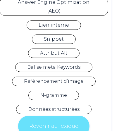
Answer Engine Optimization
(AEO)
Lien interne
Snippet
Attribut Alt
Balise meta Keywords
Référencement d’image
N-gramme
Données structurées
Revenir au lexique