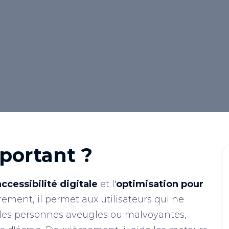
&lt;img src="image.jpg"
portant ?
accessibilité digitale
et l'
optimisation pour
rement, il permet aux utilisateurs qui ne
les personnes aveugles ou malvoyantes,