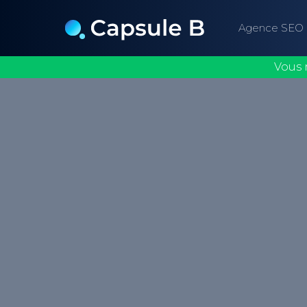
Agence SEO
Vous 
L'attribut Alt, ou texte alternatif, est un
associée à une image dans le code HTML,
balise <code>&lt;img&gt;</code> pour re