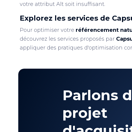
votre attribut Alt soit insuffisant.
Explorez les services de Caps
Pour optimiser votre
référencement natu
découvrez les services proposés par
Capsu
appliquer des pratiques d'optimisation comme
Parlons d
projet
d'acquisi