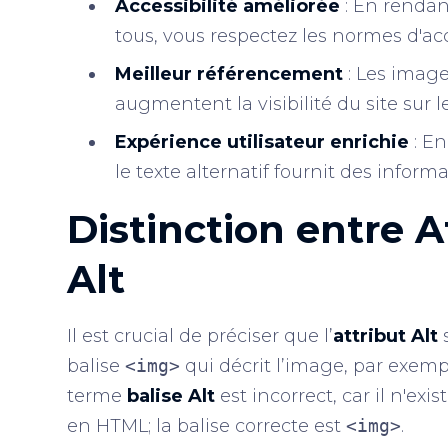
Accessibilité améliorée
: En rendan
tous, vous respectez les normes d'acc
Meilleur référencement
: Les image
augmentent la visibilité du site sur 
Expérience utilisateur enrichie
: E
le texte alternatif fournit des informa
Distinction entre At
Alt
Il est crucial de préciser que l’
attribut Alt
s
balise
<img>
qui décrit l’image, par exemp
terme
balise Alt
est incorrect, car il n'ex
en HTML; la balise correcte est
<img>
.