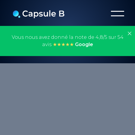
Vous nous avez donné la note de 4,8/5 sur 54
avis
★★★★★
Google
Un EMD, ou Exact Match Domain, est un