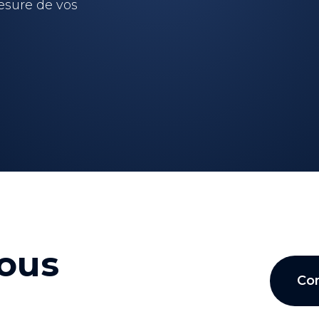
sure de vos
nous
Co