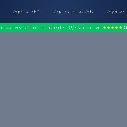
Agence SEA
Agence Social Ads
Agence 
nous avez donné la note de 4,8/5 sur 54 avis
★★★★★
G
ui permet de signaler à
ns liens pointant vers