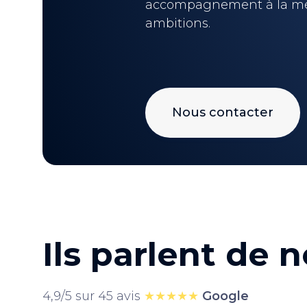
accompagnement à la me
ambitions.
Nous contacter
Ils parlent de 
4,9/5 sur 45 avis
★★★★★
Google