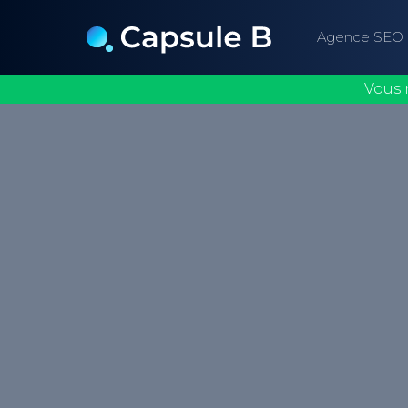
Agence SEO
Vous 
Le désaveu de lien est une procédure q
Google de ne pas tenir compte de certai
votre site web.