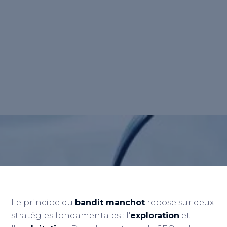
modèle d'optimisation dynamique inspiré
des machines à sous, qui permet aux
moteurs de recherche de fournir des
résultats plus pertinents en équilibrant
l’exploration de nouvelles options et
l’exploitation de celles déjà efficaces.
Retour au lexique
Le principe du
bandit manchot
repose sur deux
stratégies fondamentales : l'
exploration
et