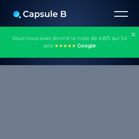
Vous nous avez donné la note de 4,8/5 sur 54
avis
★★★★★
Google
L'algorithme bandit manchot en SEO est un