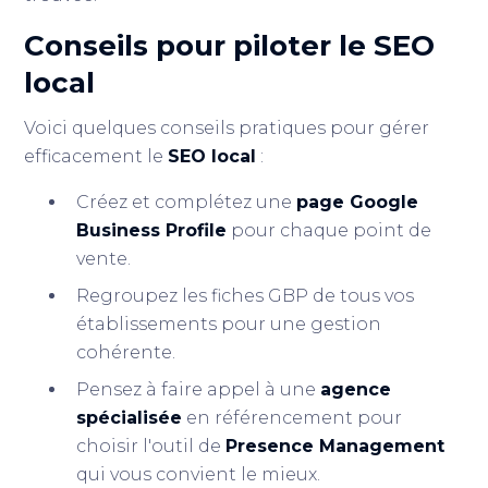
Conseils pour piloter le
SEO
local
Voici quelques conseils pratiques pour gérer
efficacement le
SEO local
:
Créez et complétez une
page Google
Business Profile
pour chaque point de
vente.
Regroupez les fiches GBP de tous vos
établissements pour une gestion
cohérente.
Pensez à faire appel à une
agence
spécialisée
en référencement pour
choisir l'outil de
Presence Management
qui vous convient le mieux.