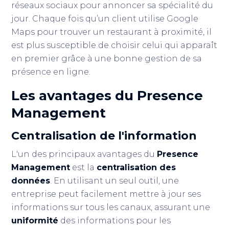
réseaux sociaux pour annoncer sa spécialité du
jour. Chaque fois qu’un client utilise Google
Maps pour trouver un restaurant à proximité, il
est plus susceptible de choisir celui qui apparaît
en premier grâce à une bonne gestion de sa
présence en ligne.
Les avantages du
Presence
Management
Centralisation de l'information
L'un des principaux avantages du
Presence
Management
est la
centralisation des
données
. En utilisant un seul outil, une
entreprise peut facilement mettre à jour ses
informations sur tous les canaux, assurant une
uniformité
des informations pour les