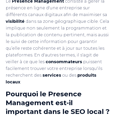
Le
Presence Management
consiste à gérer la
présence en ligne d'une entreprise sur
différents canaux digitaux afin de maximiser sa
visibilité
dans sa zone géographique cible. Cela
implique non seulement la programmation et
la publication de contenu pertinent, mais aussi
le suivi de cette information pour garantir
qu’elle reste cohérente et à jour sur toutes les
plateformes. En d'autres termes, il s'agit de
veiller à ce que les
consommateurs
puissent
facilement trouver votre entreprise lorsqu'ils
recherchent des
services
ou des
produits
locaux
.
Pourquoi le
Presence
Management
est-il
important dans le
SEO local
?