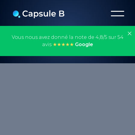
Vous nous avez donné la note de 4,8/5 sur 54
avis
★★★★★
Google
Le Presence Management est l'ensemble