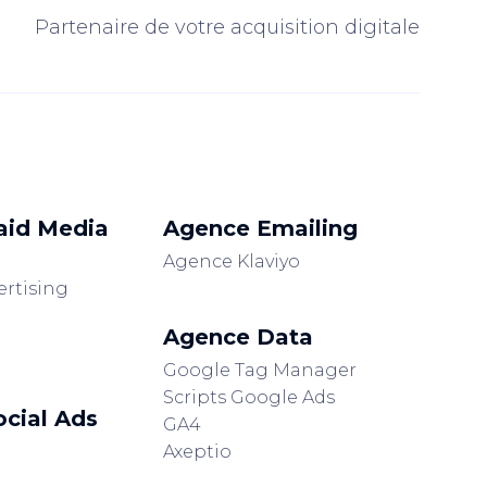
Partenaire de votre acquisition digitale
aid Media
Agence Emailing
Agence Klaviyo
ertising
Agence Data
Google Tag Manager
Scripts Google Ads
cial Ads
GA4
Axeptio