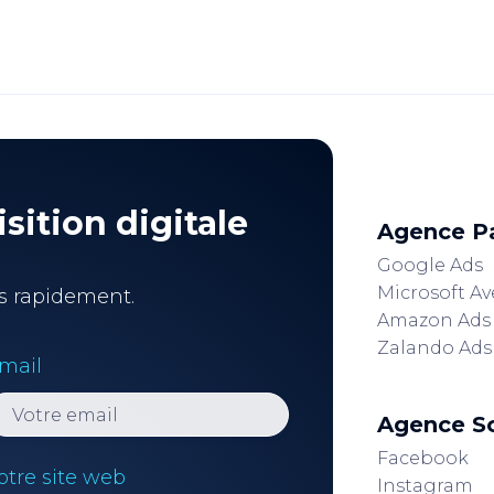
sition digitale
Agence P
Google Ads
Microsoft Av
s rapidement.
Amazon Ads
Zalando Ads
mail
Agence So
Facebook
otre site web
Instagram