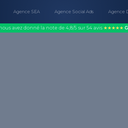
Agence SEA
Agence Social Ads
Agence 
nous avez donné la note de 4,8/5 sur 54 avis
★★★★★
G
ésentation graphique
rmettant de visualiser
éalisation finale.