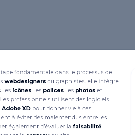
étape fondamentale dans le processus de
es
webdesigners
ou graphistes, elle intègre
s
, les
icônes
, les
polices
, les
photos
et
s professionnels utilisent des logiciels
u
Adobe XD
pour donner vie à ces
nt à éviter des malentendus entre les
rmet également d’évaluer la
faisabilité