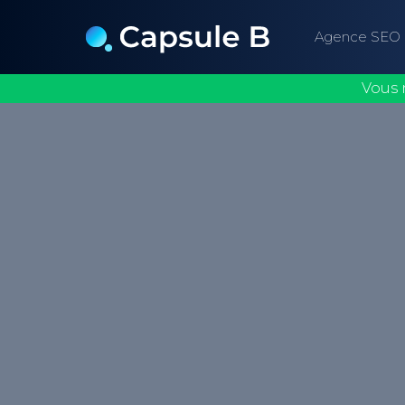
Agence SEO
Vous 
Une maquette de site web est une repr
détaillée de la conception d'un site, pe
son apparence et sa structure avant sa r