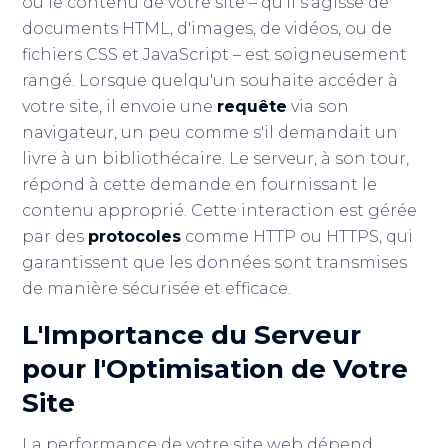
où le contenu de votre site – qu'il s'agisse de
documents HTML, d'images, de vidéos, ou de
fichiers CSS et JavaScript – est soigneusement
rangé. Lorsque quelqu'un souhaite accéder à
votre site, il envoie une
requête
via son
navigateur, un peu comme s'il demandait un
livre à un bibliothécaire. Le serveur, à son tour,
répond à cette demande en fournissant le
contenu approprié. Cette interaction est gérée
par des
protocoles
comme HTTP ou HTTPS, qui
garantissent que les données sont transmises
de manière sécurisée et efficace.
L'Importance du Serveur
pour l'Optimisation de Votre
Site
La performance de votre site web dépend