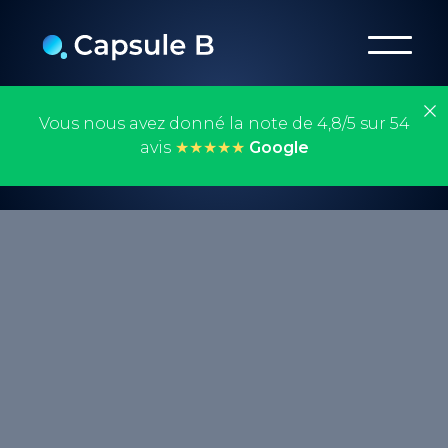
Vous nous avez donné la note de 4,8/5 sur 54
avis
★★★★★
Google
Un livre blanc est un guide approfondi sur