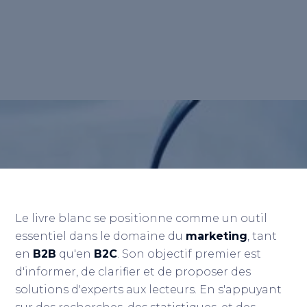
un sujet spécifique qui vise à éduquer les
lecteurs tout en leur fournissant des
solutions à des problèmes concrets.
Retour au lexique
Le livre blanc se positionne comme un outil
essentiel dans le domaine du
marketing
, tant
en
B2B
qu'en
B2C
. Son objectif premier est
d'informer, de clarifier et de proposer des
solutions d'experts aux lecteurs. En s'appuyant