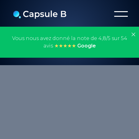
Vous nous avez donné la note de 4,8/5 sur 54
avis
★★★★★
Google
Le storytelling est un processus où l’on