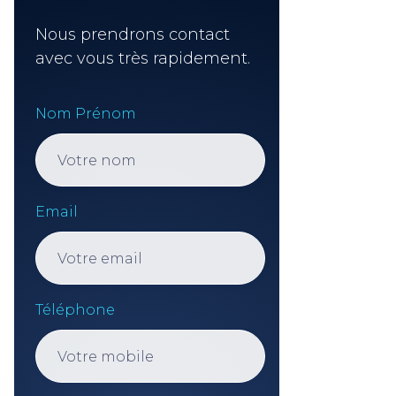
Nous prendrons contact
avec vous très rapidement.
Nom Prénom
Email
Téléphone