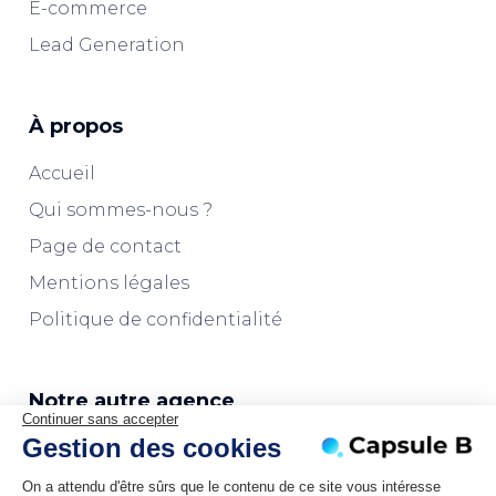
E-commerce
Lead Generation
À propos
Accueil
Qui sommes-nous ?
Page de contact
Mentions légales
Politique de confidentialité
Notre autre agence
Continuer sans accepter
Gestion des cookies
L'agence Marketplaces
On a attendu d'être sûrs que le contenu de ce site vous intéresse