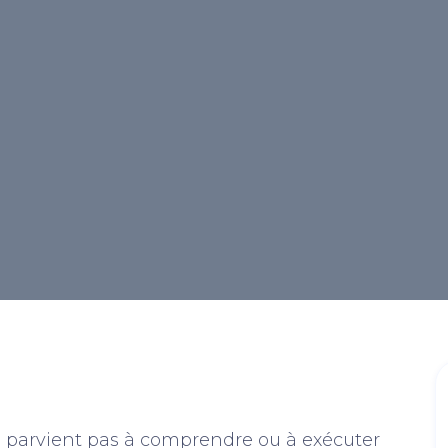
d’entrer une
que votre commande
peut pas comprendre ce
ui se passe avec une
ne parvient pas à comprendre ou à exécuter