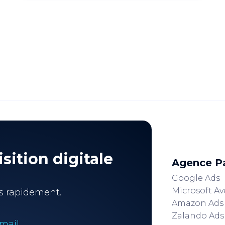
sition digitale
Agence P
Google Ads
Microsoft Av
s rapidement.
Amazon Ads
Zalando Ads
mail