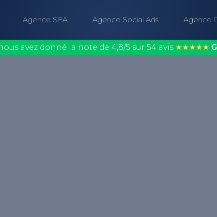
Agence SEA
Agence Social Ads
Agence 
nous avez donné la note de 4,8/5 sur 54 avis
★★★★★
G
"Bad Request", est un
e serveur est incapable
 d'une syntaxe