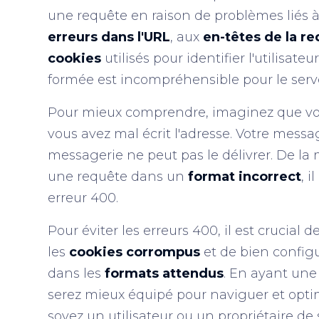
une requête en raison de problèmes liés à
erreurs dans l'URL
, aux
en-têtes de la r
cookies
utilisés pour identifier l'utilisat
formée est incompréhensible pour le serve
Pour mieux comprendre, imaginez que v
vous avez mal écrit l'adresse. Votre messag
messagerie ne peut pas le délivrer. De la
une requête dans un
format incorrect
, 
erreur 400.
Pour éviter les erreurs 400, il est crucial de
les
cookies corrompus
et de bien configu
dans les
formats attendus
. En ayant un
serez mieux équipé pour naviguer et opti
soyez un utilisateur ou un propriétaire de s