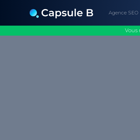
Agence SEO
Vous 
Une erreur 400, communément appelée 
code de réponse HTTP qui signifie que l
de traiter la requête du client en raison