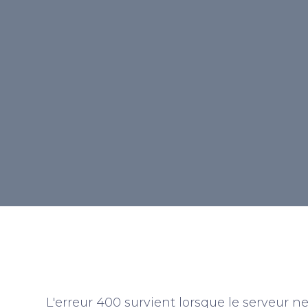
incorrecte. Imaginez que vous essayez 
commande dans un restaurant, mais 
est si mal formulée que le serveur ne 
que vous voulez. C’est exactement ce q
erreur 400.
Retour au lexique
L'erreur 400 survient lorsque le serveur 