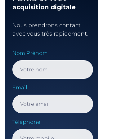
acquisition digitale
Nous prendrons contact
avec vous très rapidement.
Nom Prénom
Email
Téléphone