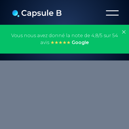
Vous nous avez donné la note de 4,8/5 sur 54
avis
★★★★★
Google
La data analytics est le processus