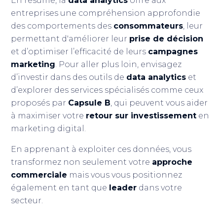
En résumé, la
data analytics
offre aux
entreprises une compréhension approfondie
des comportements des
consommateurs
, leur
permettant d'améliorer leur
prise de décision
et d’optimiser l’efficacité de leurs
campagnes
marketing
. Pour aller plus loin, envisagez
d’investir dans des outils de
data analytics
et
d’explorer des services spécialisés comme ceux
proposés par
Capsule B
, qui peuvent vous aider
à maximiser votre
retour sur investissement
en
marketing digital.
En apprenant à exploiter ces données, vous
transformez non seulement votre
approche
commerciale
mais vous vous positionnez
également en tant que
leader
dans votre
secteur.