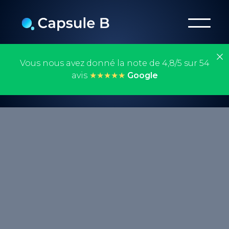
Vous nous avez donné la note de 4,8/5 sur 54
avis
★★★★★
Google
La veille numérique est une activité