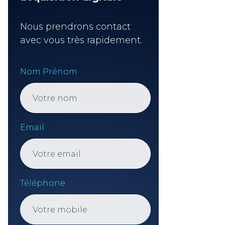
Nous prendrons contact
avec vous très rapidement.
Nom Prénom
Email
Téléphone