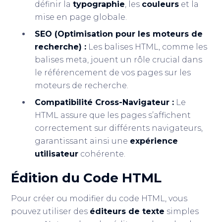
définir la
typographie
, les
couleurs
et la
mise en page globale.
SEO (Optimisation pour les moteurs de
recherche) :
Les balises HTML, comme les
balises meta, jouent un rôle crucial dans
le référencement de vos pages sur les
moteurs de recherche.
Compatibilité Cross-Navigateur :
Le
HTML assure que les pages s’affichent
correctement sur différents navigateurs,
garantissant ainsi une
expérience
utilisateur
cohérente.
Édition du Code HTML
Pour créer ou modifier du code HTML, vous
pouvez utiliser des
éditeurs de texte
simples