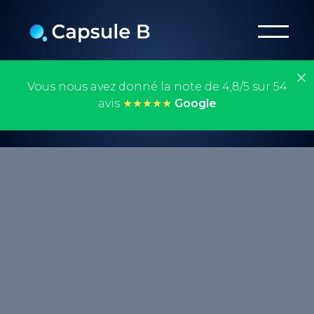
Vous nous avez donné la note de 4,8/5 sur 54
avis
★★★★★
Google
Le HTML, ou Hypertext Markup Language,