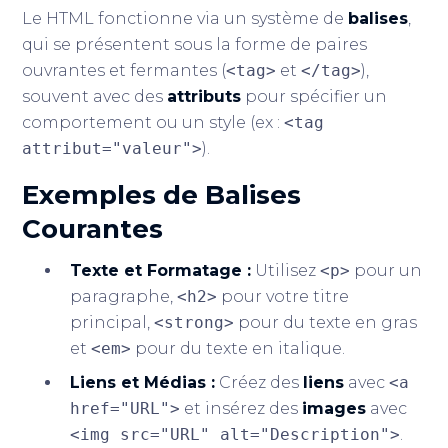
Le HTML fonctionne via un système de
balises
,
qui se présentent sous la forme de paires
ouvrantes et fermantes (
<tag>
et
</tag>
),
souvent avec des
attributs
pour spécifier un
comportement ou un style (ex :
<tag
attribut="valeur">
).
Exemples de Balises
Courantes
Texte et Formatage :
Utilisez
<p>
pour un
paragraphe,
<h2>
pour votre titre
principal,
<strong>
pour du texte en gras
et
<em>
pour du texte en italique.
Liens et Médias :
Créez des
liens
avec
<a
href="URL">
et insérez des
images
avec
<img src="URL" alt="Description">
.